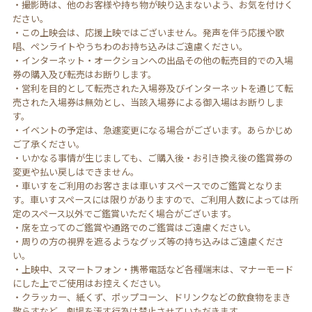
・撮影時は、他のお客様や持ち物が映り込まないよう、お気を付けく
ださい。
・この上映会は、応援上映ではございません。発声を伴う応援や歌
唱、ペンライトやうちわのお持ち込みはご遠慮ください。
・インターネット・オークションへの出品その他の転売目的での入場
券の購入及び転売はお断りします。
・営利を目的として転売された入場券及びインターネットを通じて転
売された入場券は無効とし、当該入場券による御入場はお断りしま
す。
・イベントの予定は、急遽変更になる場合がございます。あらかじめ
ご了承ください。
・いかなる事情が生じましても、ご購入後・お引き換え後の鑑賞券の
変更や払い戻しはできません。
・車いすをご利用のお客さまは車いすスペースでのご鑑賞となりま
す。車いすスペースには限りがありますので、ご利用人数によっては所
定のスペース以外でご鑑賞いただく場合がございます。
・席を立ってのご鑑賞や通路でのご鑑賞はご遠慮ください。
・周りの方の視界を遮るようなグッズ等の持ち込みはご遠慮くださ
い。
・上映中、スマートフォン・携帯電話など各種端末は、マナーモード
にした上でご使用はお控えください。
・クラッカー、紙くず、ポップコーン、ドリンクなどの飲食物をまき
散らすなど、劇場を汚す行為は禁止させていただきます。