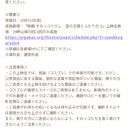
意ください。
≪概要≫
実施日：10月31日(金)
実施劇場：『映画 すみっコぐらし 空の王国とふたりのコ』上映全劇
場 19時以降の回/1回のみ実施
https://eigakan.org/theaterpage/schedule.php?t=sumikkog
urashi4
※詳細は各劇場HPにてご確認ください。
入場料金：通常料金
＜注意事項＞
・この上映会では、仮装（コスプレ）での来場が可能です。ただし、
公序良俗に反する服装、鋭利な金属や突起物のついた服装、周りの方
にご迷惑となる上映を妨げるような服装はご遠慮ください。
・コスプレの着替えスペースのご用意はありません。劇場内のトイレ
でのお着替え・メイクはご遠慮ください。通路やロビーを塞いでの撮
影会等はご遠慮ください。
・ご自身がお持ちのぬいぐるみは持ち込みが可能です。撮影タイムで
は座席から立ち上がらずに撮影ください。
また、周りの方にご迷惑にならないよう、すみっコたちを高く掲げす
ぎないようご注意ください。